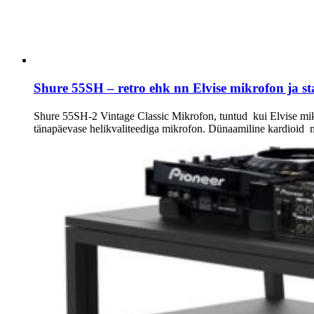
Shure 55SH – retro ehk nn Elvise mikrofon ja sta
Shure 55SH-2 Vintage Classic Mikrofon, tuntud kui Elvise mikr
tänapäevase helikvaliteediga mikrofon. Dünaamiline kardioid