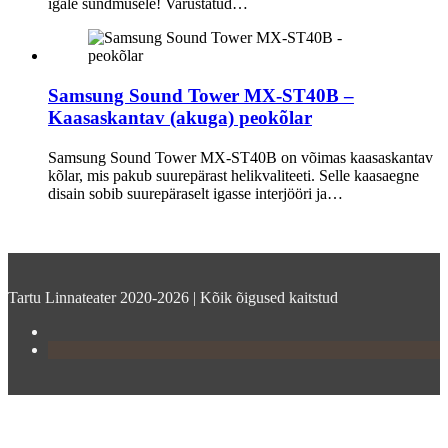
igale sündmusele! Varustatud…
Samsung Sound Tower MX-ST40B –
Kaasaskantav (akuga) peokõlar
Samsung Sound Tower MX-ST40B on võimas kaasaskantav
kõlar, mis pakub suurepärast helikvaliteeti. Selle kaasaegne
disain sobib suurepäraselt igasse interjööri ja…
Tartu Linnateater 2020-2026 | Kõik õigused kaitstud