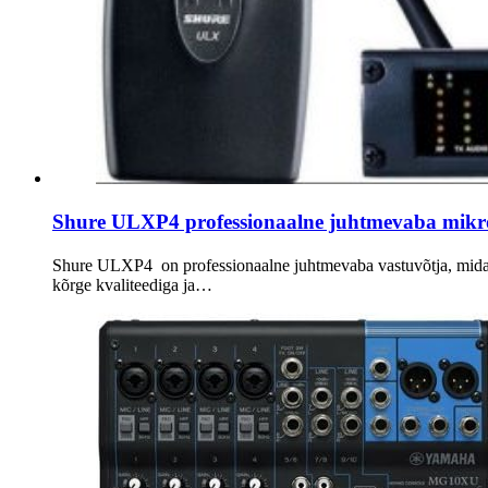
Shure ULXP4 professionaalne juhtmevaba mikr
Shure ULXP4 on professionaalne juhtmevaba vastuvõtja, mida k
kõrge kvaliteediga ja…